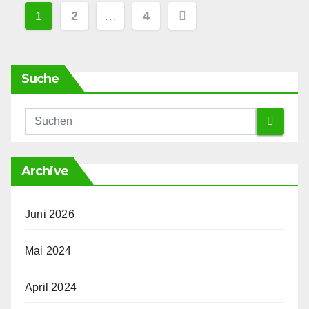
Seitennummerierung
1
2
…
4
der
Beiträge
Suche
Archive
Juni 2026
Mai 2024
April 2024