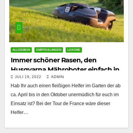
ALLGEMEIN
EMPFEHLUNGEN
LOXONE
Immer schöner Rasen, den
Husqvarna Mähroboter einfach in
JULI 19, 2022
ADMIN
dein Smart Home integrieren.
Hab Ihr auch einen fleißigen Helfer im Garten der ab
ca. April bis in den Oktober unermüdlich für euch im
Einsatz ist? Bei der Tour de France wäre dieser
Helfer…