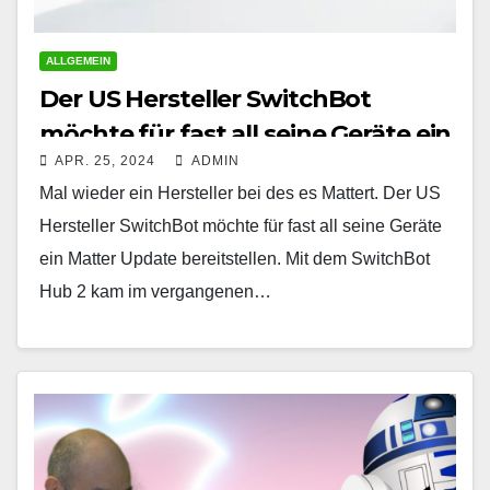
ALLGEMEIN
Der US Hersteller SwitchBot
möchte für fast all seine Geräte ein
APR. 25, 2024
ADMIN
Matter Update bereitstellen
Mal wieder ein Hersteller bei des es Mattert. Der US
Hersteller SwitchBot möchte für fast all seine Geräte
ein Matter Update bereitstellen. Mit dem SwitchBot
Hub 2 kam im vergangenen…