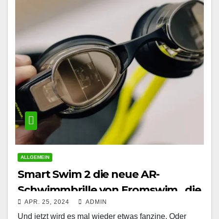
ALLGEMEIN
Smart Swim 2 die neue AR-
Schwimmbrille von Fromswim , die
APR. 25, 2024
ADMIN
aufs Glas projiziert
Und jetzt wird es mal wieder etwas fanzine. Oder