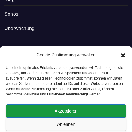
Sonos
Überwachung
Cookie-Zustimmung verwalten
Smart Home Blog
Um dir ein optimales Erlebnis zu bieten, verwenden wir Technologien wie
Cookies, um Geräteinformationen zu speichern und/oder darauf
zuzugreifen. Wenn du diesen Technologien zustimmst, können wir Daten
wie das Surfverhalten oder eindeutige IDs auf dieser Website verarbeiten.
Smart ist, wenn es einfach ist
Wenn du deine Zustimmung nicht erteilst oder zurückziehst, können
bestimmte Merkmale und Funktionen beeinträchtigt werden.
Akzeptieren
Ablehnen
© Copyright 2024 Smart Home Blog