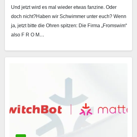
aufs Glas projiziert
Und jetzt wird es mal wieder etwas fanzine. Oder
doch nicht?Haben wir Schwimmer unter euch? Wenn
ja, jetzt bitte die Ohren spitzen: Die Firma „Fromswim“
also F R O M…