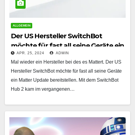
ALLGEMEIN
Der US Hersteller SwitchBot
möchte für fast all seine Geräte ein
APR. 25, 2024
ADMIN
Matter Update bereitstellen
Mal wieder ein Hersteller bei des es Mattert. Der US
Hersteller SwitchBot möchte für fast all seine Geräte
ein Matter Update bereitstellen. Mit dem SwitchBot
Hub 2 kam im vergangenen…