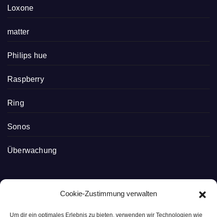
Loxone
matter
Philips hue
Raspberry
Ring
Sonos
Überwachung
Cookie-Zustimmung verwalten
Um dir ein optimales Erlebnis zu bieten, verwenden wir Technologien wie