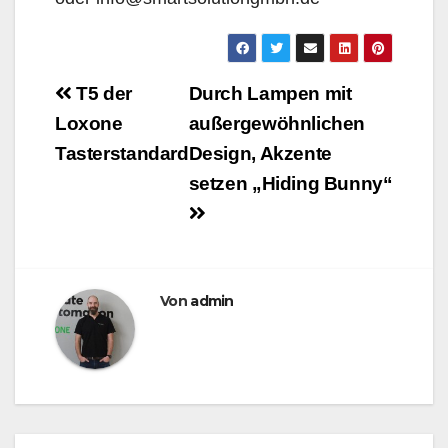
Beitragsnavigation
T5 der
Durch Lampen mit
Loxone
außergewöhnlichen
Tasterstandard
Design, Akzente
setzen „Hiding Bunny“
Von
admin