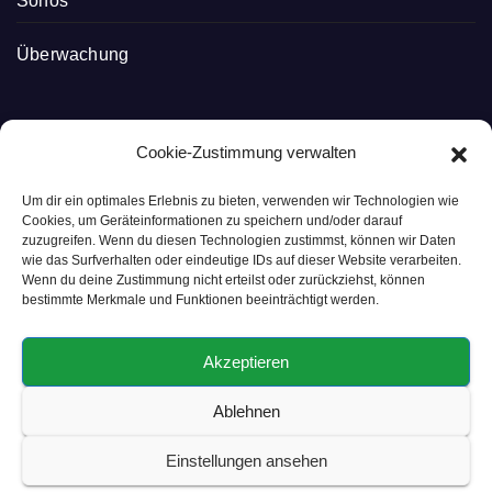
Sonos
Überwachung
Cookie-Zustimmung verwalten
Smart Home Blog
Um dir ein optimales Erlebnis zu bieten, verwenden wir Technologien wie
Cookies, um Geräteinformationen zu speichern und/oder darauf
zuzugreifen. Wenn du diesen Technologien zustimmst, können wir Daten
wie das Surfverhalten oder eindeutige IDs auf dieser Website verarbeiten.
Smart ist, wenn es einfach ist
Wenn du deine Zustimmung nicht erteilst oder zurückziehst, können
bestimmte Merkmale und Funktionen beeinträchtigt werden.
Akzeptieren
Ablehnen
© Copyright 2024 Smart Home Blog
Einstellungen ansehen