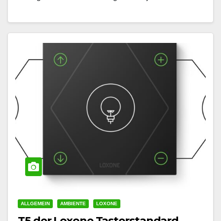
erschaffen. Egal ob Smart Home oder Gewerbeobjekt
und inklusive…
ALLGEMEIN
AMBIENTE
LOXONE
T5 der Loxone Tasterstandard