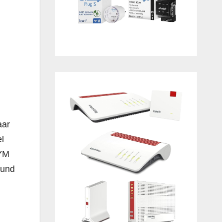
aar
l
NYM
 und