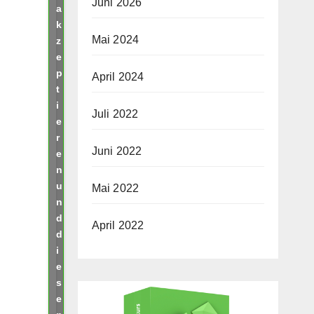
Juni 2026
a
k
Mai 2024
z
e
p
April 2024
t
i
Juli 2022
e
r
Juni 2022
e
n
u
Mai 2022
n
d
April 2022
d
i
e
s
e