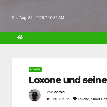
Zum
Inhalt
springen
Sa.. Aug. 8th, 2026
7:10:37 AM
LOXONE
Loxone und seine
Von
admin
,
Loxone
Smart Ho
JUNI 10, 2022